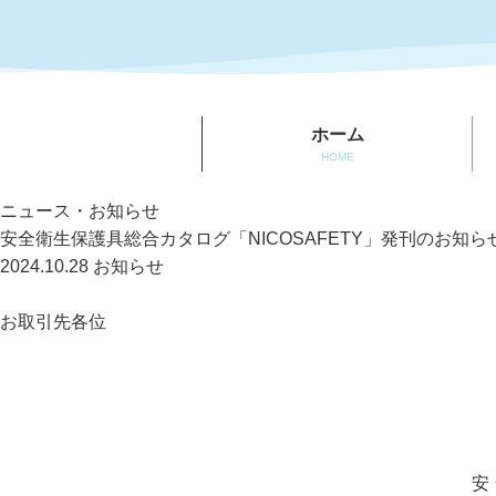
株式会
社 日本
ホーム
光器製
HOME
作所
ニュース・お知らせ
（NIKKO）
安全衛生保護具総合カタログ「NICOSAFETY」発刊のお知ら
2024.10.28
お知らせ
お取引先各位
安