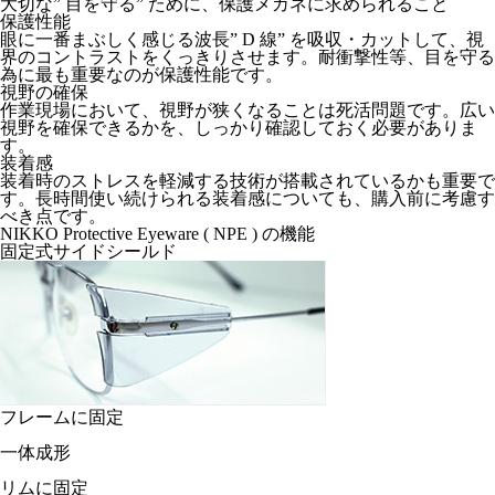
大切な” 目を守る” ために、保護メガネに求められること
保護性能
眼に一番まぶしく感じる波長” D 線” を吸収・カットして、視
界のコントラストをくっきりさせます。耐衝撃性等、目を守る
為に最も重要なのが保護性能です。
視野の確保
作業現場において、視野が狭くなることは死活問題です。広い
視野を確保できるかを、しっかり確認しておく必要がありま
す。
装着感
装着時のストレスを軽減する技術が搭載されているかも重要で
す。長時間使い続けられる装着感についても、購入前に考慮す
べき点です。
NIKKO Protective Eyeware ( NPE ) の機能
固定式サイドシールド
フレームに固定
一体成形
リムに固定