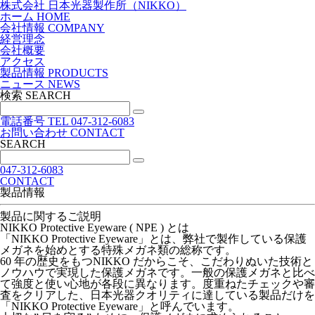
株式会社 日本光器製作所（NIKKO）
ホーム
HOME
会社情報
COMPANY
経営理念
会社概要
アクセス
製品情報
PRODUCTS
ニュース
NEWS
検索
SEARCH
電話番号
TEL
047-312-6083
お問い合わせ
CONTACT
SEARCH
047-312-6083
CONTACT
製品情報
製品に関するご説明
NIKKO Protective Eyeware ( NPE ) とは
「NIKKO Protective Eyeware」とは、弊社で製作している保護
メガネを始めとする特殊メガネ類の総称です。
60 年の歴史をもつNIKKO だからこそ、こだわりぬいた技術と
ノウハウで実現した保護メガネです。一般の保護メガネと比べ
て強度と使い心地が各段に異なります。度重ねたチェックや審
査をクリアした、日本光器クオリティに達している製品だけを
「NIKKO Protective Eyeware」と呼んでいます。