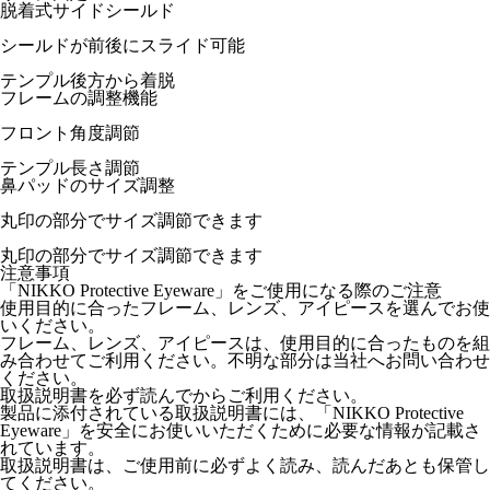
脱着式サイドシールド
シールドが前後にスライド可能
テンプル後方から着脱
フレームの調整機能
フロント角度調節
テンプル長さ調節
鼻パッドのサイズ調整
丸印の部分でサイズ調節できます
丸印の部分でサイズ調節できます
注意事項
「NIKKO Protective Eyeware」をご使用になる際のご注意
使用目的に合ったフレーム、レンズ、アイピースを選んでお使
いください。
フレーム、レンズ、アイピースは、使用目的に合ったものを組
み合わせてご利用ください。不明な部分は当社へお問い合わせ
ください。
取扱説明書を必ず読んでからご利用ください。
製品に添付されている取扱説明書には、「NIKKO Protective
Eyeware」を安全にお使いいただくために必要な情報が記載さ
れています。
取扱説明書は、ご使用前に必ずよく読み、読んだあとも保管し
てください。