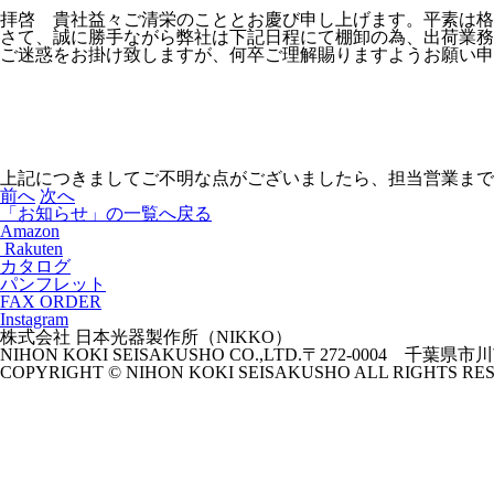
拝啓 貴社益々ご清栄のこととお慶び申し上げます。平素は格
さて、誠に勝手ながら弊社は下記日程にて棚卸の為、出荷業務を停
ご迷惑をお掛け致しますが、何卒ご理解賜りますようお願い申
上記につきましてご不明な点がございましたら、担当営業まで
前へ
次へ
「お知らせ」の一覧へ戻る
Amazon
Rakuten
カタログ
パンフレット
FAX ORDER
Instagram
株式会社 日本光器製作所（NIKKO）
NIHON KOKI SEISAKUSHO CO.,LTD.
〒272-0004 千葉県市川
COPYRIGHT © NIHON KOKI SEISAKUSHO ALL RIGHTS RE